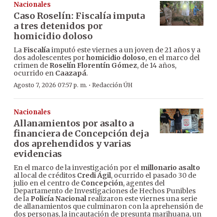
Nacionales
Caso Roselín: Fiscalía imputa
a tres detenidos por
homicidio doloso
La
Fiscalía
imputó este viernes a un joven de 21 años y a
dos adolescentes por
homicidio doloso
, en el marco del
crimen de
Roselín Florentín Gómez
, de 14 años,
ocurrido en
Caazapá
.
·
Agosto 7, 2026 07:57 p. m.
Redacción ÚH
Nacionales
Allanamientos por asalto a
financiera de Concepción deja
dos aprehendidos y varias
evidencias
En el marco de la investigación por el
millonario asalto
al local de créditos
Credi Ágil
, ocurrido el pasado 30 de
julio en el centro de
Concepción
, agentes del
Departamento de Investigaciones de Hechos Punibles
de la
Policía Nacional
realizaron este viernes una serie
de allanamientos que culminaron con la aprehensión de
dos personas, la incautación de presunta marihuana, un