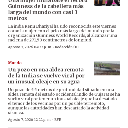
Una mujer india bate el récord
Guinness de la cabellera más
larga del mundo con casi 3
metros
La india Renu Dhariyal ha sido reconocida este viernes
como la mujer con el pelo más largo del mundo por la
organización Guinness World Records, al alcanzar una
melena de 271,50 centímetros de longitud.
·
Agosto 7, 2026 04:22 p. m.
Redacción ÚH
Mundo
Un pozo en una aldea remota
de la India se vuelve viral por
un inusual oleaje en su agua
Un pozo de 5,5 metros de profundidad situado en una
aldea remota del estado occidental indio de Gujarat se ha
vuelto viral por tener un inusual oleaje que ha desatado
el temor de los vecinos por un posible terremoto,
aunque las autoridades han descartado la actividad
sísmica.
·
Agosto 7, 2026 12:22 p. m.
EFE