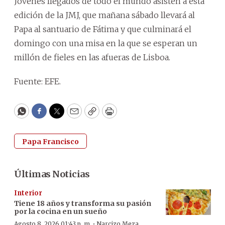
Jóvenes llegados de todo el mundo asisten a esta
edición de la JMJ, que mañana sábado llevará al
Papa al santuario de Fátima y que culminará el
domingo con una misa en la que se esperan un
millón de fieles en las afueras de Lisboa.
Fuente: EFE.
WhatsApp
Facebook
Twitter
Email
Copy
Print
Papa Francisco
Últimas Noticias
Interior
Tiene 18 años y transforma su pasión
por la cocina en un sueño
·
Agosto 8, 2026 01:43 p. m.
Narcizo Meza