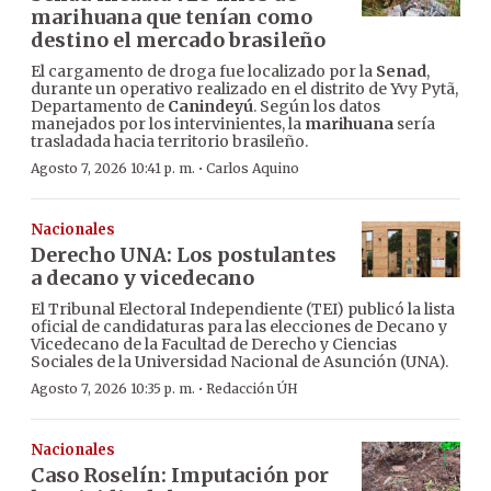
marihuana que tenían como
destino el mercado brasileño
El cargamento de droga fue localizado por la
Senad
,
durante un operativo realizado en el distrito de Yvy Pytã,
Departamento de
Canindeyú
. Según los datos
manejados por los intervinientes, la
marihuana
sería
trasladada hacia territorio brasileño.
·
Agosto 7, 2026 10:41 p. m.
Carlos Aquino
Nacionales
Derecho UNA: Los postulantes
a decano y vicedecano
El Tribunal Electoral Independiente (TEI) publicó la lista
oficial de candidaturas para las elecciones de Decano y
Vicedecano de la Facultad de Derecho y Ciencias
Sociales de la Universidad Nacional de Asunción (UNA).
·
Agosto 7, 2026 10:35 p. m.
Redacción ÚH
Nacionales
Caso Roselín: Imputación por