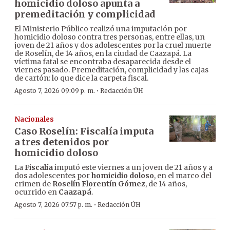
homicidio doloso apunta a
premeditación y complicidad
El Ministerio Público realizó una imputación por
homicidio doloso contra tres personas, entre ellas, un
joven de 21 años y dos adolescentes por la cruel muerte
de Roselín, de 14 años, en la ciudad de Caazapá. La
víctima fatal se encontraba desaparecida desde el
viernes pasado. Premeditación, complicidad y las cajas
de cartón: lo que dice la carpeta fiscal.
·
Agosto 7, 2026 09:09 p. m.
Redacción ÚH
Nacionales
Caso Roselín: Fiscalía imputa
a tres detenidos por
homicidio doloso
La
Fiscalía
imputó este viernes a un joven de 21 años y a
dos adolescentes por
homicidio doloso
, en el marco del
crimen de
Roselín Florentín Gómez
, de 14 años,
ocurrido en
Caazapá
.
·
Agosto 7, 2026 07:57 p. m.
Redacción ÚH