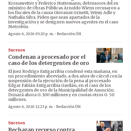
Kronawetter y Federico Huttemann, defensores del ex
ministro de Obras Públicas Arnoldo Wiens recusaron a
los fiscales de la causa Giovanni Grisetti, Yeimy Adle y
Nathalia Silva. Piden que sean apartados de la
investigación y se designen nuevos agentes en el caso
Metrobús.
·
Agosto 6, 2026 05:20 p. m.
Redacción ÚH
Sucesos
Condenan a procesado por el
caso de los detergentes de oro
El juez Rodrigo Estigarribia condenó esta mañana, en
un procedimiento abreviado, a dos años de cárcel con la
suspensión de la ejecución de la pena al procesado
Édgar Fabián Estigarribia Gavilán, en el caso de los
detergentes de oro de la Municipalidad de Asunción.
Donará ahora G. 100 millones y en cuotas otros G. 50
millones.
·
Agosto 6, 2026 12:23 p. m.
Redacción ÚH
Sucesos
Rechazan recurso contra