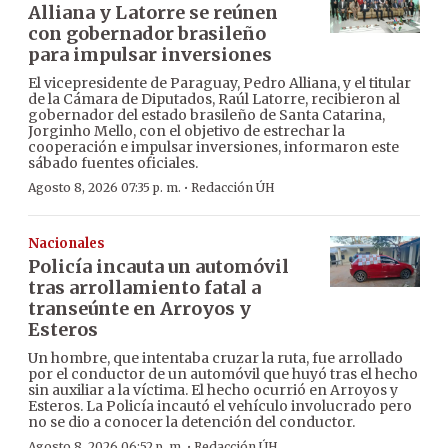
Alliana y Latorre se reúnen
con gobernador brasileño
para impulsar inversiones
El vicepresidente de Paraguay, Pedro Alliana, y el titular
de la Cámara de Diputados, Raúl Latorre, recibieron al
gobernador del estado brasileño de Santa Catarina,
Jorginho Mello, con el objetivo de estrechar la
cooperación e impulsar inversiones, informaron este
sábado fuentes oficiales.
·
Agosto 8, 2026 07:35 p. m.
Redacción ÚH
Nacionales
Policía incauta un automóvil
tras arrollamiento fatal a
transeúnte en Arroyos y
Esteros
Un hombre, que intentaba cruzar la ruta, fue arrollado
por el conductor de un automóvil que huyó tras el hecho
sin auxiliar a la víctima. El hecho ocurrió en Arroyos y
Esteros. La Policía incautó el vehículo involucrado pero
no se dio a conocer la detención del conductor.
·
Agosto 8, 2026 06:52 p. m.
Redacción ÚH