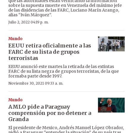
que las autoridades están verificando la información
sobre la supuesta muerte en Venezuela del máximo jefe
de las disidencias de las FARC, Luciano Marín Arango,
alias “Iván Márquez”.
Julio 2, 2022 04:19 p. m.
Mundo
EEUU retira oficialmente a las
FARC de su lista de grupos
terroristas
EEUU anunció este martes la retirada de las extintas
FARC de su lista negra de grupos terroristas, de la que
formaba parte desde 1997.
Noviembre 30, 2021 09:33 a. m.
Mundo
AMLO pide a Paraguay
comprensión por no detener a
Granda
El presidente de Mexico, Andrés Manuel López Obrador,
pidió a Paraguay “entender la situación” de su país tras