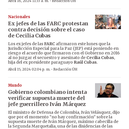
·
Abril 16, 2024 11:33 a. m.
Redacción ÚH
Nacionales
Ex jefes de las FARC protestan
contra decisión sobre el caso
de Cecilia Cubas
Los ex jefes de las
FARC
afirmaron este lunes que la
Jurisdicción Especial para la Paz (JEP) está poniendo en
riesgo el acuerdo que firmaron con el Gobierno en 2016
al no juzgar el secuestro y asesinato de
Cecilia Cubas
,
hija del ex presidente paraguayo
Raúl Cubas
.
·
Abril 15, 2024 02:04 p. m.
Redacción ÚH
Mundo
Gobierno colombiano intenta
verificar supuesta muerte del
jefe guerrillero Iván Márquez
El ministro de Defensa de Colombia, Iván Velásquez, dijo
que por el momento “no hay confirmación” sobre la
supuesta muerte de Iván Márquez, máximo cabecilla de
la Segunda Marquetalia, una de las disidencias de las