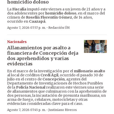
homicidio doloso
La
Fiscalía
imputó este viernes a un joven de 21 años y a
dos adolescentes por
homicidio doloso
, en el marco del
crimen de
Roselín Florentín Gómez
, de 14 años,
ocurrido en
Caazapá
.
·
Agosto 7, 2026 07:57 p. m.
Redacción ÚH
Nacionales
Allanamientos por asalto a
financiera de Concepción deja
dos aprehendidos y varias
evidencias
En el marco de la investigación por el
millonario asalto
al local de créditos
Credi Ágil
, ocurrido el pasado 30 de
julio en el centro de
Concepción
, agentes del
Departamento de Investigaciones de Hechos Punibles
de la
Policía Nacional
realizaron este viernes una serie
de allanamientos que culminaron con la aprehensión de
dos personas, la incautación de presunta marihuana, un
arma de fuego, celulares, motocicletas y otras
evidencias consideradas clave para el caso.
·
Agosto 7, 2026 07:45 p. m.
Justiniano Riveros