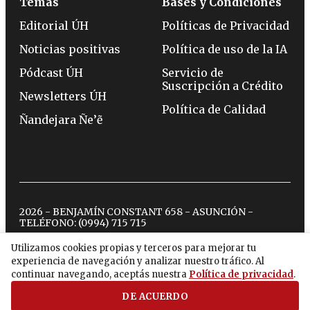
Temas
Bases y Condiciones
Editorial ÚH
Políticas de Privacidad
Noticias positivas
Política de uso de la IA
Pódcast ÚH
Servicio de
Suscripción a Crédito
Newsletters ÚH
Política de Calidad
Ñandejara Ñe’ẽ
2026 - BENJAMÍN CONSTANT 658 - ASUNCIÓN -
TELÉFONO:
(0994) 715 715
Utilizamos cookies propias y terceros para mejorar tu
experiencia de navegación y analizar nuestro tráfico. Al
twitter
instagram
facebook
tiktok
youtube
spotify
continuar navegando, aceptás nuestra
Política de privacidad
.
DE ACUERDO