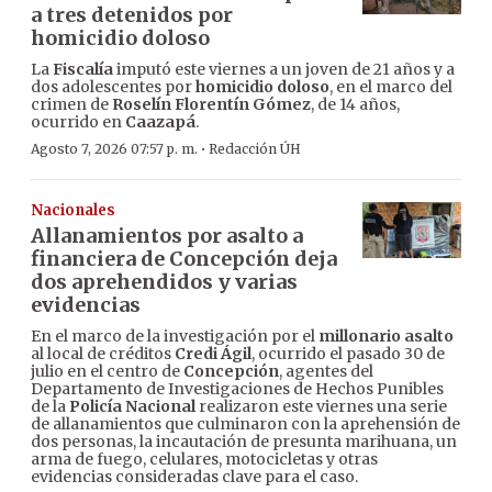
a tres detenidos por
homicidio doloso
La
Fiscalía
imputó este viernes a un joven de 21 años y a
dos adolescentes por
homicidio doloso
, en el marco del
crimen de
Roselín Florentín Gómez
, de 14 años,
ocurrido en
Caazapá
.
·
Agosto 7, 2026 07:57 p. m.
Redacción ÚH
Nacionales
Allanamientos por asalto a
financiera de Concepción deja
dos aprehendidos y varias
evidencias
En el marco de la investigación por el
millonario asalto
al local de créditos
Credi Ágil
, ocurrido el pasado 30 de
julio en el centro de
Concepción
, agentes del
Departamento de Investigaciones de Hechos Punibles
de la
Policía Nacional
realizaron este viernes una serie
de allanamientos que culminaron con la aprehensión de
dos personas, la incautación de presunta marihuana, un
arma de fuego, celulares, motocicletas y otras
evidencias consideradas clave para el caso.