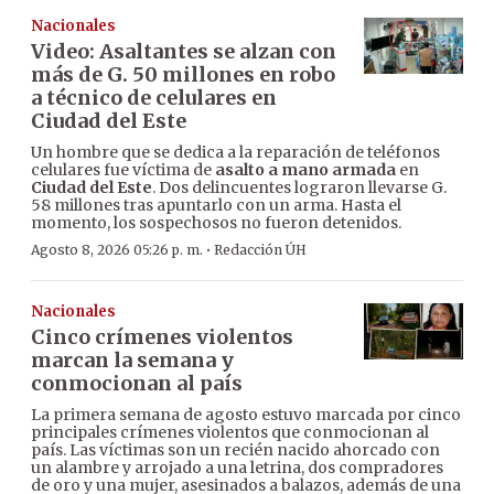
Nacionales
Video: Asaltantes se alzan con
más de G. 50 millones en robo
a técnico de celulares en
Ciudad del Este
Un hombre que se dedica a la reparación de teléfonos
celulares fue víctima de
asalto a mano armada
en
Ciudad del Este
. Dos delincuentes lograron llevarse G.
58 millones tras apuntarlo con un arma. Hasta el
momento, los sospechosos no fueron detenidos.
·
Agosto 8, 2026 05:26 p. m.
Redacción ÚH
Nacionales
Cinco crímenes violentos
marcan la semana y
conmocionan al país
La primera semana de agosto estuvo marcada por cinco
principales crímenes violentos que conmocionan al
país. Las víctimas son un recién nacido ahorcado con
un alambre y arrojado a una letrina, dos compradores
de oro y una mujer, asesinados a balazos, además de una