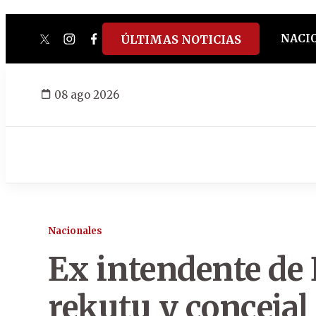
NACI
ÚLTIMAS NOTICIAS
twitter
instagram
facebook
tiktok
youtube
spotify
08 ago 2026
Nacionales
Ex intendente de
rekutu y concejal 