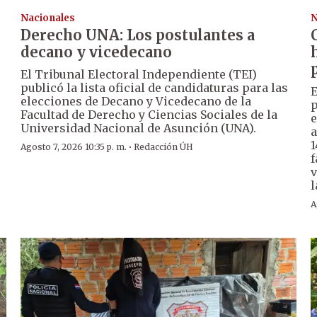
Nacionales
N
Derecho UNA: Los postulantes a
decano y vicedecano
El Tribunal Electoral Independiente (TEI)
publicó la lista oficial de candidaturas para las
E
elecciones de Decano y Vicedecano de la
p
Facultad de Derecho y Ciencias Sociales de la
e
Universidad Nacional de Asunción (UNA).
a
1
·
Agosto 7, 2026 10:35 p. m.
Redacción ÚH
f
v
l
A