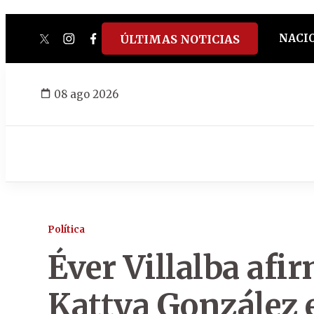
NACI
ÚLTIMAS NOTICIAS
twitter
instagram
facebook
tiktok
youtube
spotify
08 ago 2026
Política
Éver Villalba afir
Kattya González e