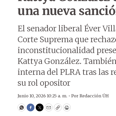
una nueva sanció
El senador liberal Éver Vill
Corte Suprema que rechazó
inconstitucionalidad pres
Kattya González. También s
interna del PLRA tras las r
su rol opositor
Junio 10, 2026 10:25 a. m. •
Por
Redacción ÚH
WhatsApp
Facebook
Twitter
Email
Copy
Print