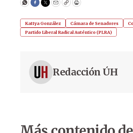
WhatsApp
Facebook
Twitter
Email
Copy
Print
Kattya González
Cámara de Senadores
Co
Partido Liberal Radical Auténtico (PLRA)
Redacción ÚH
Más contenido de