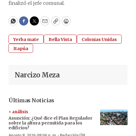
finalizó el jefe comunal.
WhatsApp
Facebook
Twitter
Email
Copy
Print
Yerba mate
Bella Vista
Colonias Unidas
Itapúa
Narcizo Meza
Últimas Noticias
+ análisis
Asunción: ¿Qué dice el Plan Regulador
sobre la altura permitida para los
edificios?
·
Agosto 8, 2026 08:06 p. m.
Redacción ÚH