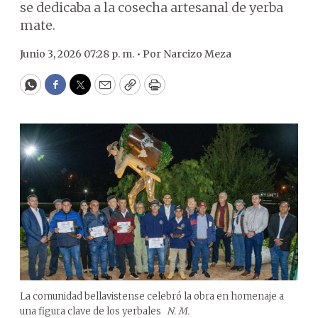
se dedicaba a la cosecha artesanal de yerba
mate.
Junio 3, 2026 07:28 p. m. •
Por
Narcizo Meza
WhatsApp
Facebook
Twitter
Email
Copy
Print
La comunidad bellavistense celebró la obra en homenaje a
una figura clave de los yerbales
N. M.