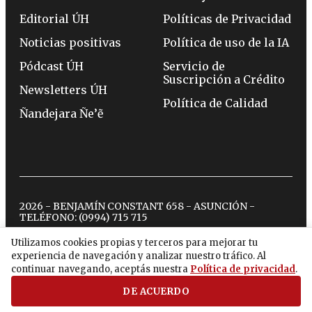
Editorial ÚH
Políticas de Privacidad
Noticias positivas
Política de uso de la IA
Pódcast ÚH
Servicio de
Suscripción a Crédito
Newsletters ÚH
Política de Calidad
Ñandejara Ñe’ẽ
2026 - BENJAMÍN CONSTANT 658 - ASUNCIÓN -
TELÉFONO:
(0994) 715 715
Utilizamos cookies propias y terceros para mejorar tu
experiencia de navegación y analizar nuestro tráfico. Al
twitter
instagram
facebook
tiktok
youtube
spotify
continuar navegando, aceptás nuestra
Política de privacidad
.
DE ACUERDO