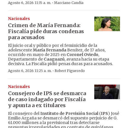
·
Agosto 6, 2026 11:35 a. m.
Marciano Candia
Nacionales
Crimen de María Fernanda:
Fiscalía pide duras condenas
para acusados
El juicio oral y público por el feminicidio de la
adolescente
María Fernanda
Benítez, de 17 años,
ocurrido en mayo de 2025 en
Coronel Oviedo
,
Departamento de
Caaguazú
, avanza hacia su etapa
decisiva. La Fiscalía pidió penas duras para acusados.
·
Agosto 6, 2026 11:25 a. m.
Robert Figueredo
Nacionales
Consejero de IPS se desmarca
de caso indagado por Fiscalía
y apunta a ex titulares
El consejero del
Instituto de Previsión Social
(
IPS
) José
Emilio Argaña se desmarcó del supuesto perjuicio de G.
61.000 millones a la previsional tras detectarse
presuntas irregularidades en contrato de quirófanos