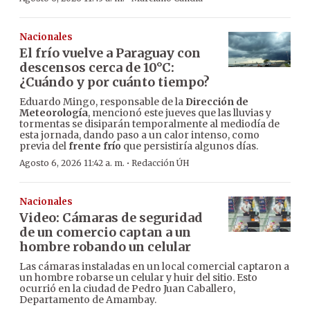
Nacionales
El frío vuelve a Paraguay con
descensos cerca de 10°C:
¿Cuándo y por cuánto tiempo?
Eduardo Mingo, responsable de la
Dirección de
Meteorología
, mencionó este jueves que las lluvias y
tormentas se disiparán temporalmente al mediodía de
esta jornada, dando paso a un calor intenso, como
previa del
frente frío
que persistiría algunos días.
·
Agosto 6, 2026 11:42 a. m.
Redacción ÚH
Nacionales
Video: Cámaras de seguridad
de un comercio captan a un
hombre robando un celular
Las cámaras instaladas en un local comercial captaron a
un hombre robarse un celular y huir del sitio. Esto
ocurrió en la ciudad de Pedro Juan Caballero,
Departamento de Amambay.