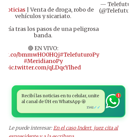
— Telefuturo
#Noticias
| Venta de droga, robo de
(@Telefuturo)
vehículos y sicariato.
olicía tras los pasos de una peligrosa
banda.
🔴 EN VIVO:
s://t.co/bmmwHO0HQj
#TelefuturoPy
#MeridianoPy
pic.twitter.com/qLDqcYlhed
Recibí las noticias en tu celular, unite
1
al canal de ÚH en WhatsApp 🤩
✓✓
15:41
Le puede interesar:
En el caso Indert, juez cita al
expresidente y a la escribana