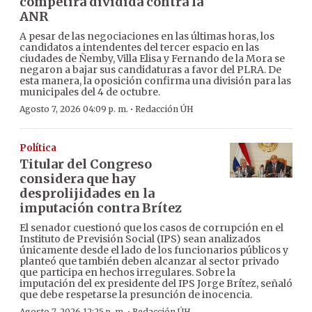
competirá dividida contra la
ANR
A pesar de las negociaciones en las últimas horas, los
candidatos a intendentes del tercer espacio en las
ciudades de Ñemby, Villa Elisa y Fernando de la Mora se
negaron a bajar sus candidaturas a favor del PLRA. De
esta manera, la oposición confirma una división para las
municipales del 4 de octubre.
·
Agosto 7, 2026 04:09 p. m.
Redacción ÚH
Política
Titular del Congreso
considera que hay
desprolijidades en la
imputación contra Brítez
El senador cuestionó que los casos de corrupción en el
Instituto de Previsión Social (IPS) sean analizados
únicamente desde el lado de los funcionarios públicos y
planteó que también deben alcanzar al sector privado
que participa en hechos irregulares. Sobre la
imputación del ex presidente del IPS Jorge Brítez, señaló
que debe respetarse la presunción de inocencia.
Agosto 7, 2026 12:25 p. m.
Redacción ÚH