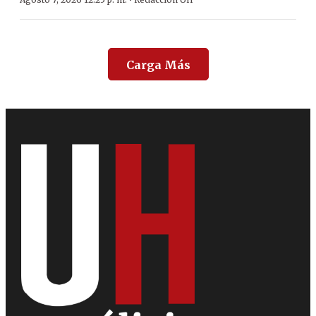
·
Carga Más