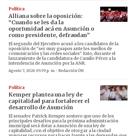
Política
Alliana sobre la oposición:
“Cuando se les da la
oportunidad acá en Asunción o
como presidente, defraudan”
El segundo del Ejecutivo acusó a los candidatos de la
oposición de “ser muy guapos ante los medios de
comunicación y las redes sociales”. Esto, durante el
lanzamiento de la candidatura de Camilo Pérez a la
intendencia de Asunción por la ANR.
·
Agosto 7, 2026 05:59 p. m.
Redacción ÚH
Política
Kemper plantea una ley de
capitalidad para fortalecer el
desarrollo de Asunción
El senador Patrick Kemper sostuvo que uno de los
principales desafíos para la próxima administración
municipal será dotar a Asunción de una ley de
capitalidad, con el objetivo de otorgar a la ciudad
mayores recursos para hacer frente a las demandas que