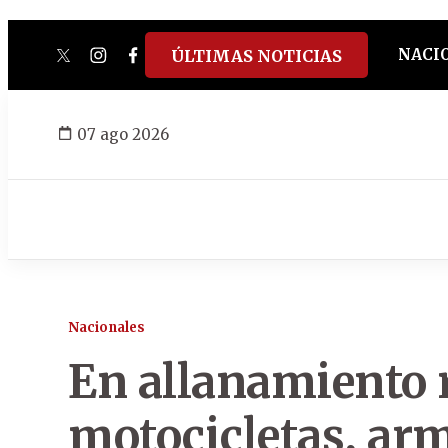
NACI
ÚLTIMAS NOTICIAS
twitter
instagram
facebook
tiktok
youtube
spotify
07 ago 2026
Nacionales
En allanamiento 
motocicletas, arm