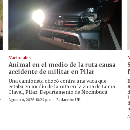
Nacionales
N
Animal en el medio de la ruta causa
accidente de militar en Pilar
Una camioneta chocó contra una vaca que
E
estaba en medio de la ruta en la zona de Loma
Clavel,
Pilar
, Departamento de
Ñeembucú
.
d
,
h
·
Agosto 6, 2026 10:24 p. m.
Redacción ÚH
d
a
A