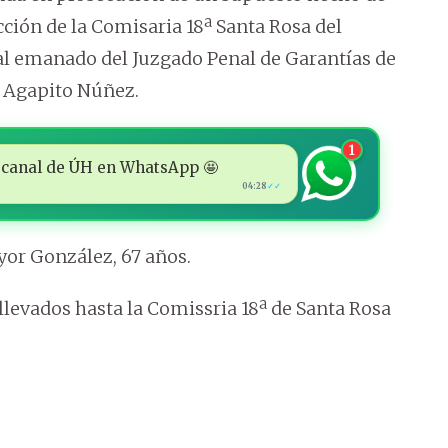
cción de la Comisaria 18ª Santa Rosa del
al emanado del Juzgado Penal de Garantías de
z Agapito Núñez.
1
 al canal de ÚH en WhatsApp 🤩
04:28
✓✓
or González, 67 años.
 llevados hasta la Comissria 18ª de Santa Rosa