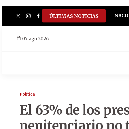
NACI
ÚLTIMAS NOTICIAS
twitter
instagram
facebook
tiktok
youtube
spotify
07 ago 2026
Política
El 63% de los pre
penitenciario no