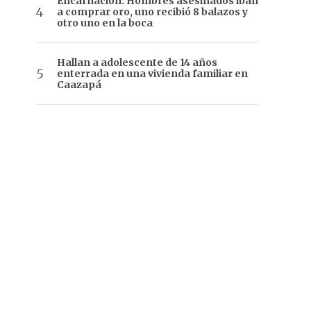
Encarnación: Hombres asesinados iban
a comprar oro, uno recibió 8 balazos y
otro uno en la boca
Hallan a adolescente de 14 años
enterrada en una vivienda familiar en
Caazapá