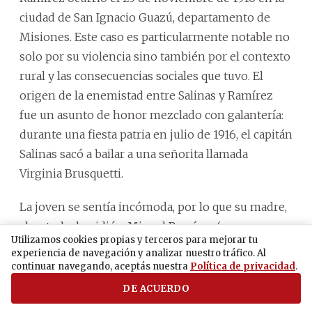
ciudad de San Ignacio Guazú, departamento de
Misiones. Este caso es particularmente notable no
solo por su violencia sino también por el contexto
rural y las consecuencias sociales que tuvo. El
origen de la enemistad entre Salinas y Ramírez
fue un asunto de honor mezclado con galantería:
durante una fiesta patria en julio de 1916, el capitán
Salinas sacó a bailar a una señorita llamada
Virginia Brusquetti.
La joven se sentía incómoda, por lo que su madre,
al notarlo, le pidió a Miguel Ramírez (un
Utilizamos cookies propias y terceros para mejorar tu
muchacho del pueblo) que interviniera sacando a
experiencia de navegación y analizar nuestro tráfico. Al
Virginia a bailar en la siguiente pieza. Ramírez
continuar navegando, aceptás nuestra
Política de privacidad
.
accedió caballerosamente al pedido y ocupó el
DE ACUERDO
lugar de Salinas, lo cual este último tomó como