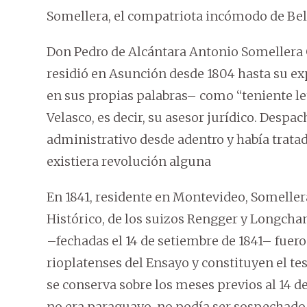
Somellera, el compatriota incómodo de Bel
Don Pedro de Alcántara Antonio Somellera 
residió en Asunción desde 1804 hasta su ex
en sus propias palabras– como “teniente le
Velasco, es decir, su asesor jurídico. Despa
administrativo desde adentro y había trata
existiera revolución alguna
En 1841, residente en Montevideo, Somellera
Histórico, de los suizos Rengger y Longcha
–fechadas el 14 de setiembre de 1841– fuer
rioplatenses del Ensayo y constituyen el te
se conserva sobre los meses previos al 14 
no era paraguayo, no podía ser sospechado 