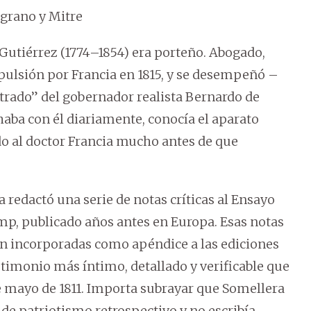
grano y Mitre
Gutiérrez (1774–1854) era porteño. Abogado,
pulsión por Francia en 1815, y se desempeñó –
trado” del gobernador realista Bernardo de
chaba con él diariamente, conocía el aparato
do al doctor Francia mucho antes de que
 redactó una serie de notas críticas al Ensayo
mp, publicado años antes en Europa. Esas notas
on incorporadas como apéndice a las ediciones
stimonio más íntimo, detallado y verificable que
de mayo de 1811. Importa subrayar que Somellera
de patriotismo retrospectivo y no escribía