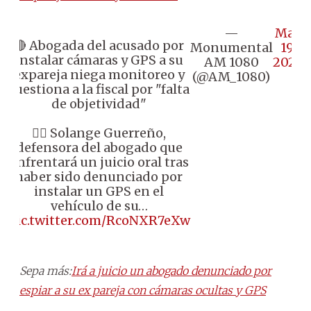
—
May
🔴 Abogada del acusado por
Monumental
19,
instalar cámaras y GPS a su
AM 1080
2026
expareja niega monitoreo y
(@AM_1080)
cuestiona a la fiscal por "falta
de objetividad"
👉🏼 Solange Guerreño,
defensora del abogado que
enfrentará un juicio oral tras
haber sido denunciado por
instalar un GPS en el
vehículo de su…
pic.twitter.com/RcoNXR7eXw
Sepa más:
Irá a juicio un abogado denunciado por
espiar a su ex pareja con cámaras ocultas y GPS