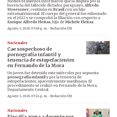
Medios brasileños informaron que la disputa por la
herencia del fallecido dictador paraguayo,
Alfredo
Stroessner
, continúa en
Brasil
con un hijo
extramatrimonial. El cuerpo del general fue exhumado
en el 2022 y se comprobó la filiación con respecto a
Enrique Alfredo Fleitas
, hijo de
Michele Fleitas
.
·
Agosto 5, 2026 07:48 p. m.
Redacción ÚH
Nacionales
Cae sospechoso de
pornografía infantil y
tenencia de estupefacientes
en Fernando de la Mora
Un joven fue detenido este miércoles por supuesta
pornografía infantil
y por la tenencia de
estupefacientes, aparentemente marihuana. El
procedimiento se realizó en Fernando de la Mora,
Departamento Central.
·
Agosto 5, 2026 07:24 p. m.
Redacción ÚH
Nacionales
Fiscalía acusa a docente por