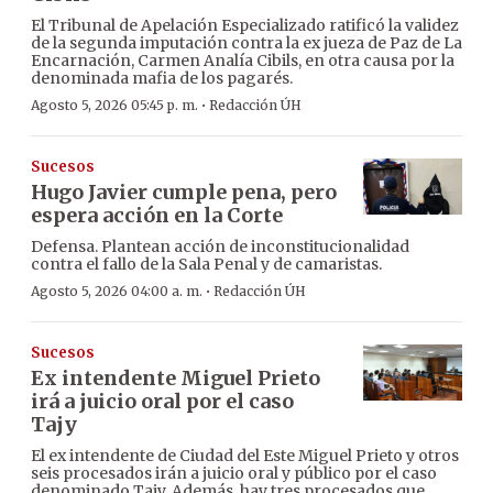
El Tribunal de Apelación Especializado ratificó la validez
de la segunda imputación contra la ex jueza de Paz de La
Encarnación, Carmen Analía Cibils, en otra causa por la
denominada mafia de los pagarés.
·
Agosto 5, 2026 05:45 p. m.
Redacción ÚH
Sucesos
Hugo Javier cumple pena, pero
espera acción en la Corte
Defensa. Plantean acción de inconstitucionalidad
contra el fallo de la Sala Penal y de camaristas.
·
Agosto 5, 2026 04:00 a. m.
Redacción ÚH
Sucesos
Ex intendente Miguel Prieto
irá a juicio oral por el caso
Tajy
El ex intendente de Ciudad del Este Miguel Prieto y otros
seis procesados irán a juicio oral y público por el caso
denominado Tajy. Además, hay tres procesados que