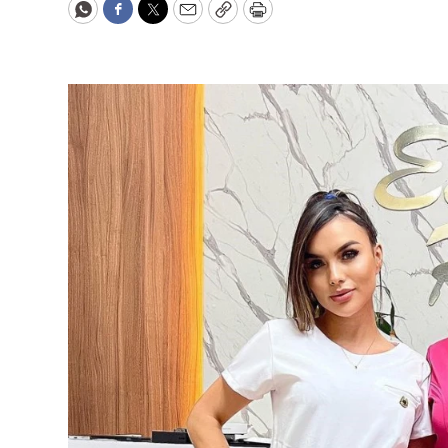
WhatsApp
Facebook
Twitter
Email
Copy
Print