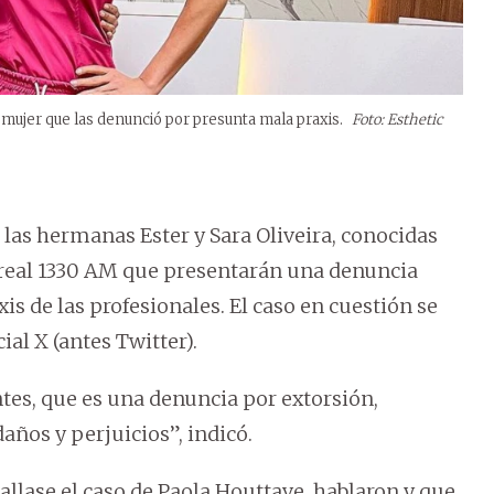
mujer que las denunció por presunta mala praxis.
Foto: Esthetic
las hermanas Ester y Sara Oliveira, conocidas
oreal 1330 AM que presentarán una denuncia
s de las profesionales. El caso en cuestión se
ial X (antes Twitter).
es, que es una denuncia por extorsión,
ños y perjuicios”, indicó.
allase el caso de Paola Houttave, hablaron y que