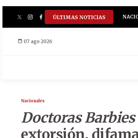
NACI
ÚLTIMAS NOTICIAS
twitter
instagram
facebook
tiktok
youtube
spotify
07 ago 2026
Nacionales
Doctoras Barbies
extorsión, difama