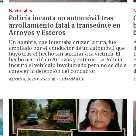
Nacionales
N
Policía incauta un automóvil tras
arrollamiento fatal a transeúnte en
Arroyos y Esteros
Un hombre, que intentaba cruzar la ruta, fue
A
arrollado por el conductor de un automóvil que
huyó tras el hecho sin auxiliar a la víctima. El
h
hecho ocurrió en Arroyos y Esteros. La Policía
e
incautó el vehículo involucrado pero no se dio a
c
conocer la detención del conductor.
d
·
Agosto 8, 2026 06:52 p. m.
Redacción ÚH
A