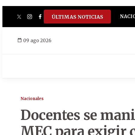
NACI
ÚLTIMAS NOTICIAS
twitter
instagram
facebook
tiktok
youtube
spotify
09 ago 2026
Nacionales
Docentes se manif
MEC para exigir 