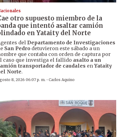
acionales
Cae otro supuesto miembro de la
banda que intentó asaltar camión
blindado en Yataity del Norte
gentes del
Departamento de Investigaciones
de
San Pedro
detuvieron este sábado a un
ombre que contaba con orden de captura por
l caso que investiga el fallido
asalto a un
amión transportador de caudales
en
Yataity
el Norte
.
·
gosto 8, 2026 06:07 p. m.
Carlos Aquino