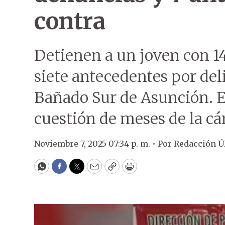
contra
Detienen a un joven con 1
siete antecedentes por del
Bañado Sur de Asunción. E
cuestión de meses de la cár
Noviembre 7, 2025 07:34 p. m. •
Por
Redacción 
WhatsApp
Facebook
Twitter
Email
Copy
Print