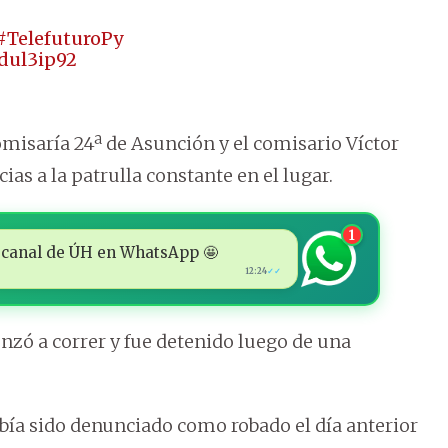
#TelefuturoPy
ddul3ip92
omisaría 24ª de Asunción y el comisario Víctor
as a la patrulla constante en el lugar.
1
 al canal de ÚH en WhatsApp 🤩
12:24
✓✓
nzó a correr y fue detenido luego de una
bía sido denunciado como robado el día anterior