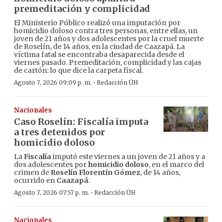
premeditación y complicidad
El Ministerio Público realizó una imputación por
homicidio doloso contra tres personas, entre ellas, un
joven de 21 años y dos adolescentes por la cruel muerte
de Roselín, de 14 años, en la ciudad de Caazapá. La
víctima fatal se encontraba desaparecida desde el
viernes pasado. Premeditación, complicidad y las cajas
de cartón: lo que dice la carpeta fiscal.
·
Agosto 7, 2026 09:09 p. m.
Redacción ÚH
Nacionales
Caso Roselín: Fiscalía imputa
a tres detenidos por
homicidio doloso
La
Fiscalía
imputó este viernes a un joven de 21 años y a
dos adolescentes por
homicidio doloso
, en el marco del
crimen de
Roselín Florentín Gómez
, de 14 años,
ocurrido en
Caazapá
.
·
Agosto 7, 2026 07:57 p. m.
Redacción ÚH
Nacionales