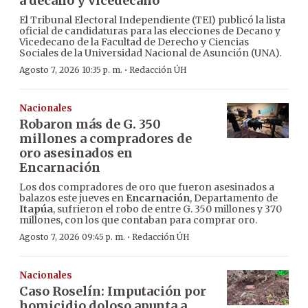
a decano y vicedecano
El Tribunal Electoral Independiente (TEI) publicó la lista
oficial de candidaturas para las elecciones de Decano y
Vicedecano de la Facultad de Derecho y Ciencias
Sociales de la Universidad Nacional de Asunción (UNA).
·
Agosto 7, 2026 10:35 p. m.
Redacción ÚH
Nacionales
Robaron más de G. 350
millones a compradores de
oro asesinados en
Encarnación
Los dos compradores de oro que fueron asesinados a
balazos este jueves en
Encarnación
, Departamento de
Itapúa
, sufrieron el robo de entre G. 350 millones y 370
millones, con los que contaban para comprar oro.
·
Agosto 7, 2026 09:45 p. m.
Redacción ÚH
Nacionales
Caso Roselín: Imputación por
homicidio doloso apunta a