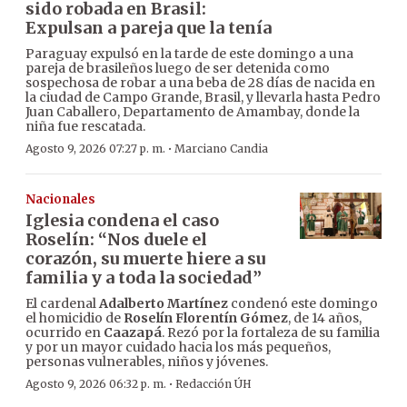
sido robada en Brasil:
Expulsan a pareja que la tenía
Paraguay expulsó en la tarde de este domingo a una
pareja de brasileños luego de ser detenida como
sospechosa de robar a una beba de 28 días de nacida en
la ciudad de Campo Grande, Brasil, y llevarla hasta Pedro
Juan Caballero, Departamento de Amambay, donde la
niña fue rescatada.
·
Agosto 9, 2026 07:27 p. m.
Marciano Candia
Nacionales
Iglesia condena el caso
Roselín: “Nos duele el
corazón, su muerte hiere a su
familia y a toda la sociedad”
El cardenal
Adalberto Martínez
condenó este domingo
el homicidio de
Roselín Florentín Gómez
, de 14 años,
ocurrido en
Caazapá
. Rezó por la fortaleza de su familia
y por un mayor cuidado hacia los más pequeños,
personas vulnerables, niños y jóvenes.
·
Agosto 9, 2026 06:32 p. m.
Redacción ÚH