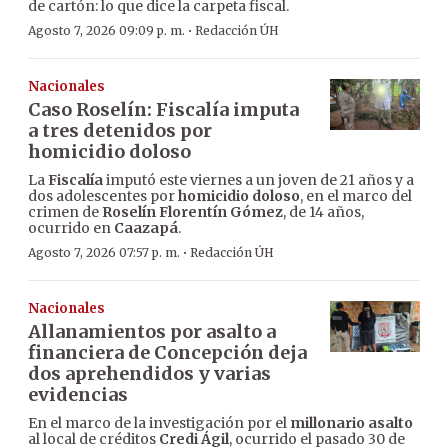
de cartón: lo que dice la carpeta fiscal.
·
Agosto 7, 2026 09:09 p. m.
Redacción ÚH
Nacionales
Caso Roselín: Fiscalía imputa
a tres detenidos por
homicidio doloso
La
Fiscalía
imputó este viernes a un joven de 21 años y a
dos adolescentes por
homicidio doloso
, en el marco del
crimen de
Roselín Florentín Gómez
, de 14 años,
ocurrido en
Caazapá
.
·
Agosto 7, 2026 07:57 p. m.
Redacción ÚH
Nacionales
Allanamientos por asalto a
financiera de Concepción deja
dos aprehendidos y varias
evidencias
En el marco de la investigación por el
millonario asalto
al local de créditos
Credi Ágil
, ocurrido el pasado 30 de