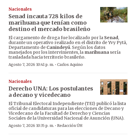
Nacionales
Senad incauta 728 kilos de
marihuana que tenían como
destino el mercado brasileño
El cargamento de droga fue localizado por la
Senad
,
durante un operativo realizado en el distrito de Yvy Pytã,
Departamento de
Canindeyú
. Según los datos
manejados por los intervinientes, la
marihuana
sería
trasladada hacia territorio brasileño.
·
Agosto 7, 2026 10:41 p. m.
Carlos Aquino
Nacionales
Derecho UNA: Los postulantes
a decano y vicedecano
El Tribunal Electoral Independiente (TEI) publicó la lista
oficial de candidaturas para las elecciones de Decano y
Vicedecano de la Facultad de Derecho y Ciencias
Sociales de la Universidad Nacional de Asunción (UNA).
·
Agosto 7, 2026 10:35 p. m.
Redacción ÚH