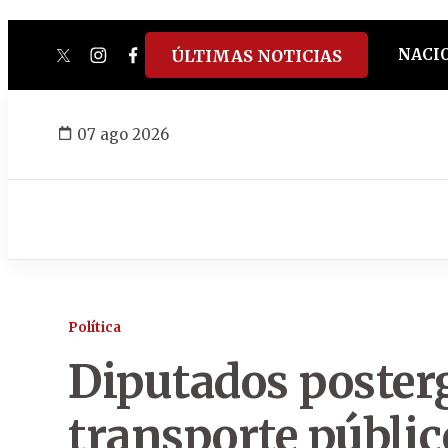
NACI
ÚLTIMAS NOTICIAS
twitter
instagram
facebook
tiktok
youtube
spotify
07 ago 2026
Política
Diputados poster
transporte públic