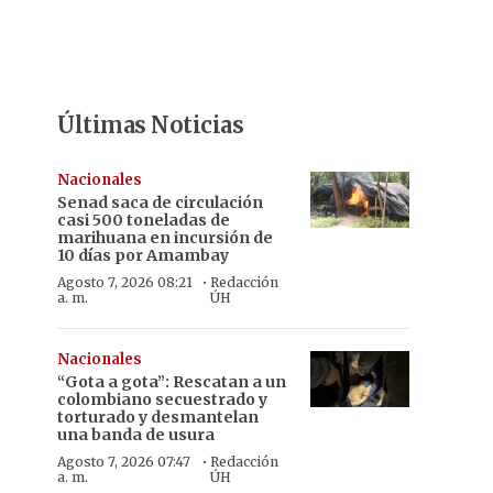
Últimas Noticias
Nacionales
Senad saca de circulación
casi 500 toneladas de
marihuana en incursión de
10 días por Amambay
·
Agosto 7, 2026 08:21
Redacción
a. m.
ÚH
Nacionales
“Gota a gota”: Rescatan a un
colombiano secuestrado y
torturado y desmantelan
una banda de usura
·
Agosto 7, 2026 07:47
Redacción
a. m.
ÚH