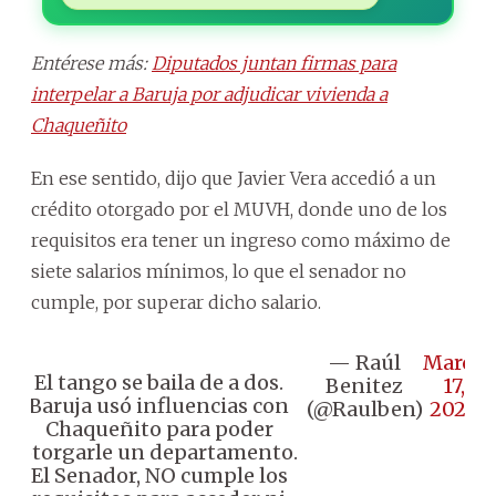
Entérese más:
Diputados juntan firmas para
interpelar a Baruja por adjudicar vivienda a
Chaqueñito
En ese sentido, dijo que Javier Vera accedió a un
crédito otorgado por el MUVH, donde uno de los
requisitos era tener un ingreso como máximo de
siete salarios mínimos, lo que el senador no
cumple, por superar dicho salario.
— Raúl
March
El tango se baila de a dos.
Benitez
17,
Baruja usó influencias con
(@Raulben)
2026
Chaqueñito para poder
otorgarle un departamento.
El Senador, NO cumple los