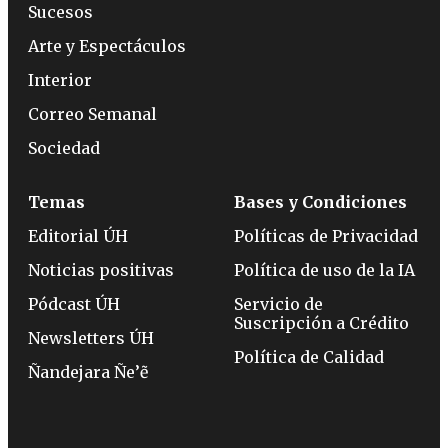
Sucesos
Arte y Espectáculos
Interior
Correo Semanal
Sociedad
Temas
Bases y Condiciones
Editorial ÚH
Políticas de Privacidad
Noticias positivas
Política de uso de la IA
Pódcast ÚH
Servicio de
Suscripción a Crédito
Newsletters ÚH
Política de Calidad
Ñandejara Ñe’ẽ