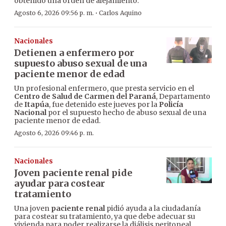
obtenido una orden de alejamiento.
·
Agosto 6, 2026 09:56 p. m.
Carlos Aquino
Nacionales
Detienen a enfermero por
supuesto abuso sexual de una
paciente menor de edad
Un profesional enfermero, que presta servicio en el
Centro de Salud de Carmen del Paraná
, Departamento
de
Itapúa
, fue detenido este jueves por la
Policía
Nacional
por el supuesto hecho de abuso sexual de una
paciente menor de edad.
Agosto 6, 2026 09:46 p. m.
Nacionales
Joven paciente renal pide
ayudar para costear
tratamiento
Una joven
paciente renal
pidió ayuda a la ciudadanía
para costear su tratamiento, ya que debe adecuar su
vivienda para poder realizarse la diálisis peritoneal,