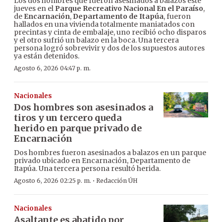
Los dos hombres que fueron asesinados a balazos este
jueves en el
Parque Recreativo Nacional En el Paraíso
,
de
Encarnación
,
Departamento de Itapúa
, fueron
hallados en una vivienda totalmente maniatados con
precintas y cinta de embalaje, uno recibió ocho disparos
y el otro sufrió un balazo en la boca. Una tercera
persona logró sobrevivir y dos de los supuestos autores
ya están detenidos.
Agosto 6, 2026 04:47 p. m.
Nacionales
Dos hombres son asesinados a
tiros y un tercero queda
herido en parque privado de
Encarnación
Dos hombres fueron asesinados a balazos en un parque
privado ubicado en Encarnación, Departamento de
Itapúa. Una tercera persona resultó herida.
·
Agosto 6, 2026 02:25 p. m.
Redacción ÚH
Nacionales
Asaltante es abatido por