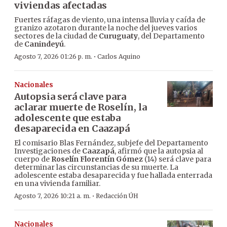
viviendas afectadas
Fuertes ráfagas de viento, una intensa lluvia y caída de
granizo azotaron durante la noche del jueves varios
sectores de la ciudad de
Curuguaty
, del Departamento
de
Canindeyú
.
·
Agosto 7, 2026 01:26 p. m.
Carlos Aquino
Nacionales
Autopsia será clave para
aclarar muerte de Roselín, la
adolescente que estaba
desaparecida en Caazapá
El comisario Blas Fernández, subjefe del Departamento
Investigaciones de
Caazapá
, afirmó que la autopsia al
cuerpo de
Roselín Florentín Gómez
(14) será clave para
determinar las circunstancias de su muerte. La
adolescente estaba desaparecida y fue hallada enterrada
en una vivienda familiar.
·
Agosto 7, 2026 10:21 a. m.
Redacción ÚH
Nacionales