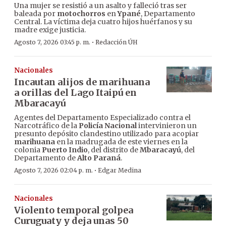
Una mujer se resistió a un asalto y falleció tras ser
baleada por
motochorros
en
Ypané
, Departamento
Central. La víctima deja cuatro hijos huérfanos y su
madre exige justicia.
·
Agosto 7, 2026 03:45 p. m.
Redacción ÚH
Nacionales
Incautan alijos de marihuana
a orillas del Lago Itaipú en
Mbaracayú
Agentes del Departamento Especializado contra el
Narcotráfico de la
Policía Nacional
intervinieron un
presunto depósito clandestino utilizado para acopiar
marihuana
en la madrugada de este viernes en la
colonia
Puerto Indio
, del distrito de
Mbaracayú
, del
Departamento de
Alto Paraná
.
·
Agosto 7, 2026 02:04 p. m.
Edgar Medina
Nacionales
Violento temporal golpea
Curuguaty y deja unas 50