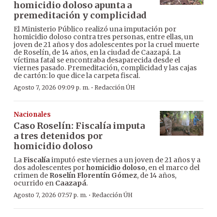
homicidio doloso apunta a
premeditación y complicidad
El Ministerio Público realizó una imputación por
homicidio doloso contra tres personas, entre ellas, un
joven de 21 años y dos adolescentes por la cruel muerte
de Roselín, de 14 años, en la ciudad de Caazapá. La
víctima fatal se encontraba desaparecida desde el
viernes pasado. Premeditación, complicidad y las cajas
de cartón: lo que dice la carpeta fiscal.
·
Agosto 7, 2026 09:09 p. m.
Redacción ÚH
Nacionales
Caso Roselín: Fiscalía imputa
a tres detenidos por
homicidio doloso
La
Fiscalía
imputó este viernes a un joven de 21 años y a
dos adolescentes por
homicidio doloso
, en el marco del
crimen de
Roselín Florentín Gómez
, de 14 años,
ocurrido en
Caazapá
.
·
Agosto 7, 2026 07:57 p. m.
Redacción ÚH