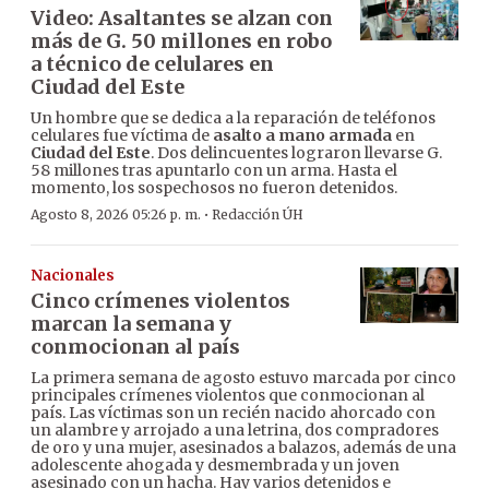
Video: Asaltantes se alzan con
más de G. 50 millones en robo
a técnico de celulares en
Ciudad del Este
Un hombre que se dedica a la reparación de teléfonos
celulares fue víctima de
asalto a mano armada
en
Ciudad del Este
. Dos delincuentes lograron llevarse G.
58 millones tras apuntarlo con un arma. Hasta el
momento, los sospechosos no fueron detenidos.
·
Agosto 8, 2026 05:26 p. m.
Redacción ÚH
Nacionales
Cinco crímenes violentos
marcan la semana y
conmocionan al país
La primera semana de agosto estuvo marcada por cinco
principales crímenes violentos que conmocionan al
país. Las víctimas son un recién nacido ahorcado con
un alambre y arrojado a una letrina, dos compradores
de oro y una mujer, asesinados a balazos, además de una
adolescente ahogada y desmembrada y un joven
asesinado con un hacha. Hay varios detenidos e