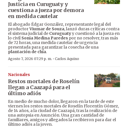
Justicia en Curuguaty y
cuestiona a jueza por demora
en medida cautelar
El abogado Édgar González, representante legal del
productor
Viumar de Souza
, lanzó duras críticas contra
el sistema judicial de
Curuguaty
y cuestionó a la jueza en
lo civil
Sonia Medina Paredes
por no resolver, tras más
de 72 horas, una medida cautelar de urgencia
presentada para garantizar la cosecha de una
plantación de chía
.
·
Agosto 7, 2026 07:29 p. m.
Carlos Aquino
Nacionales
Restos mortales de Roselín
llegan a Caazapá para el
último adiós
En medio de mucho dolor, llegaron en la tarde de este
viernes los restos mortales de Roselín Florentín Gómez,
de 14 años, a la ciudad de Caazapá, tras la realización de
una autopsia en Asunción. Una gran cantidad de
familiares, amigos y allegados la recibieron para dar el
último adiós a la joven.