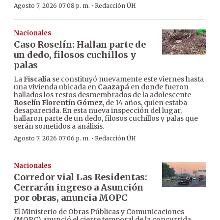
·
Agosto 7, 2026 07:08 p. m.
Redacción ÚH
Nacionales
Caso Roselín: Hallan parte de
un dedo, filosos cuchillos y
palas
La
Fiscalía
se constituyó nuevamente este viernes hasta
una vivienda ubicada en
Caazapá
en donde fueron
hallados los restos desmembrados de la adolescente
Roselín Florentín Gómez
, de 14 años, quien estaba
desaparecida. En esta nueva inspección del lugar,
hallaron parte de un dedo, filosos cuchillos y palas que
serán sometidos a análisis.
·
Agosto 7, 2026 07:06 p. m.
Redacción ÚH
Nacionales
Corredor vial Las Residentas:
Cerrarán ingreso a Asunción
por obras, anuncia MOPC
El Ministerio de Obras Públicas y Comunicaciones
(MOPC) anunció el cierre temporal de la concurrida