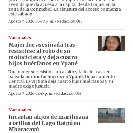
avenida que da acceso a la capital desde Luque, en la
zona de la Conmebol. La clausura del acceso comienza
este sábado.
·
Agosto 7, 2026 05:48 p. m.
Redacción ÚH
Nacionales
Mujer fue asesinada tras
resistirse al robo de su
motocicleta y deja cuatro
hijos huérfanos en Ypané
Una mujer se resistió a un asalto y falleció tras ser
baleada por
motochorros
en
Ypané
, Departamento
Central. La víctima deja cuatro hijos huérfanos y su
madre exige justicia.
·
Agosto 7, 2026 03:45 p. m.
Redacción ÚH
Nacionales
Incautan alijos de marihuana
a orillas del Lago Itaipú en
Mbaracayú