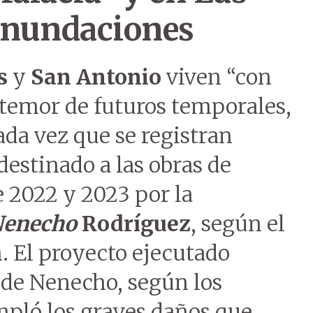
inundaciones
s
y
San Antonio
viven “con
l temor de futuros temporales,
ada vez que se registran
 destinado a las obras de
 2022 y 2023 por la
enecho
Rodríguez
, según el
. El proyecto ejecutado
 de Nenecho, según los
mpló los graves daños que