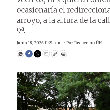
ocasionaría el redireccion
arroyo, a la altura de la c
9ª.
Junio 18, 2026 11:21 a. m. •
Por
Redacción ÚH
WhatsApp
Facebook
Twitter
Email
Copy
Print