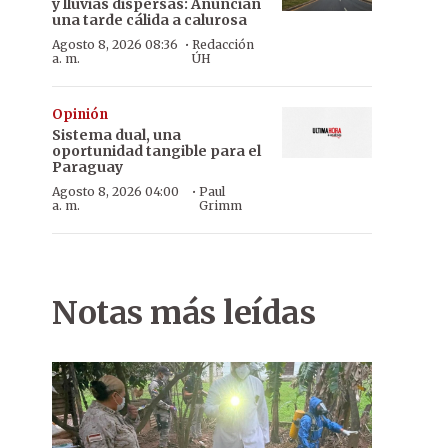
y lluvias dispersas: Anuncian
una tarde cálida a calurosa
·
Agosto 8, 2026 08:36
Redacción
a. m.
ÚH
Opinión
Sistema dual, una
oportunidad tangible para el
Paraguay
·
Agosto 8, 2026 04:00
Paul
a. m.
Grimm
Notas más leídas