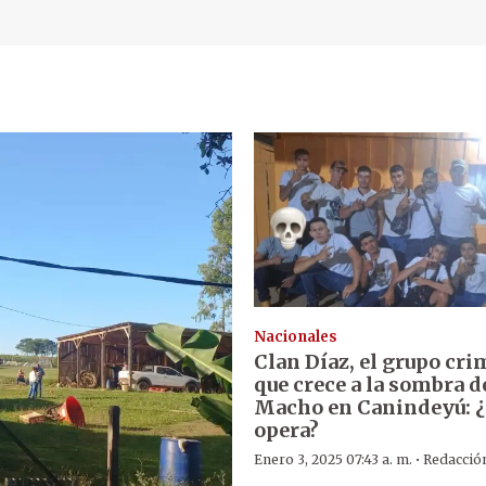
Nacionales
Clan Díaz, el grupo cri
que crece a la sombra d
Macho en Canindeyú: 
opera?
·
Enero 3, 2025 07:43 a. m.
Redacció