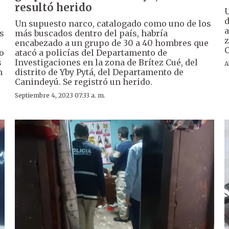
resultó herido
U
d
Un supuesto narco, catalogado como uno de los
a
os
más buscados dentro del país, habría
z
encabezado a un grupo de 30 a 40 hombres que
C
o
atacó a policías del Departamento de
s
Investigaciones en la zona de Brítez Cué, del
A
n
distrito de Yby Pytá, del Departamento de
Canindeyú. Se registró un herido.
Septiembre 4, 2023 07:33 a. m.