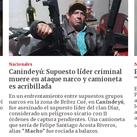
Nacionales
N
Canindeyú: Supuesto líder criminal
muere en ataque narco y camioneta
es acribillada
E
P
En un enfrentamiento entre supuestos grupos
a
el
narcos en la zona de Brítez Cué, en
Canindeyú
,
l
o
fue asesinado el supuesto líder del clan Díaz,
a
considerado un peligroso sicario con 11
a
órdenes de captura pendientes. Una camioneta
que sería de Felipe Santiago Acosta Riveros,
S
alias “
Macho
” fue rociada a balazos.