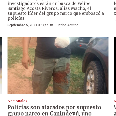
investigadores están en busca de Felipe
l
Santiago Acosta Riveros, alias Macho, el
m
supuesto líder del grupo narco que emboscó a
z
policías.
S
·
Septiembre 6, 2023 07:39 a. m.
Carlos Aquino
Nacionales
N
Policías son atacados por supuesto
grupo narco en Canindeyú, uno