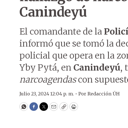
Canindeyú
El comandante de la
Polic
informó que se tomó la dec
policial que opera en la zo
Yby Pytá, en
Canindeyú
, 
narcoagendas
con supuest
Julio 23, 2024 12:04 p. m. •
Por
Redacción ÚH
WhatsApp
Facebook
Twitter
Email
Copy
Print