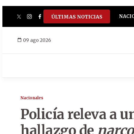
NACI
ÚLTIMAS NOTICIAS
twitter
instagram
facebook
tiktok
youtube
spotify
09 ago 2026
Nacionales
Policía releva a 
hallazgo de
narc