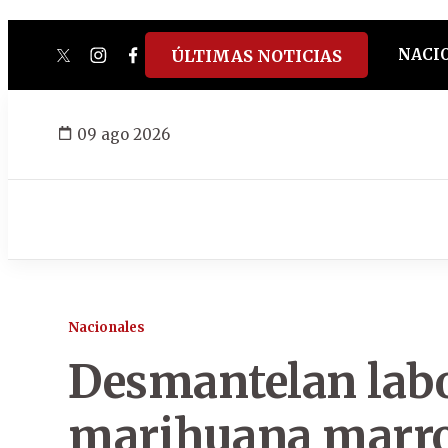
NACI
ÚLTIMAS NOTICIAS
twitter
instagram
facebook
tiktok
youtube
spotify
09 ago 2026
Nacionales
Desmantelan labo
marihuana marroq