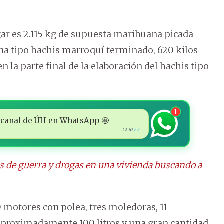
gar es 2.115 kg de supuesta marihuana picada
na tipo hachis marroquí terminado, 620 kilos
 la parte final de la elaboración del hachis tipo
1
 al canal de ÚH en WhatsApp 🤩
12:47
✓✓
s de guerra y drogas en una vivienda buscando a
0 motores con polea, tres moledoras, 11
proximadamente 100 litros y una gran cantidad