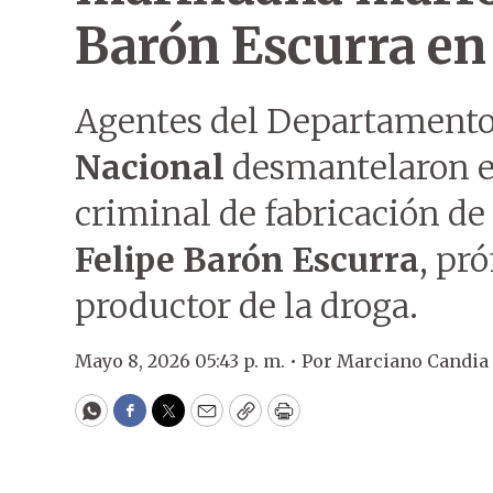
Barón Escurra en
Agentes del Departamento 
Nacional
desmantelaron es
criminal de fabricación d
Felipe Barón Escurra
, pr
productor de la droga.
Mayo 8, 2026 05:43 p. m. •
Por
Marciano Candia
WhatsApp
Facebook
Twitter
Email
Copy
Print