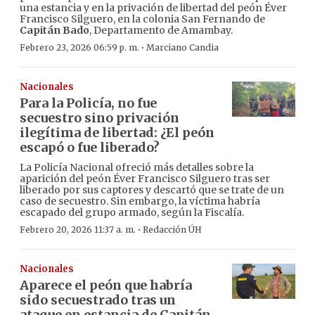
una estancia y en la privación de libertad del peón Éver
Francisco Silguero, en la colonia San Fernando de
Capitán Bado
, Departamento de Amambay.
·
Febrero 23, 2026 06:59 p. m.
Marciano Candia
Nacionales
Para la Policía, no fue
secuestro sino privación
ilegítima de libertad: ¿El peón
escapó o fue liberado?
La Policía Nacional ofreció más detalles sobre la
aparición del peón Éver Francisco Silguero tras ser
liberado por sus captores y descartó que se trate de un
caso de secuestro. Sin embargo, la víctima habría
escapado del grupo armado, según la Fiscalía.
·
Febrero 20, 2026 11:37 a. m.
Redacción ÚH
Nacionales
Aparece el peón que habría
sido secuestrado tras un
ataque en estancia de Capitán