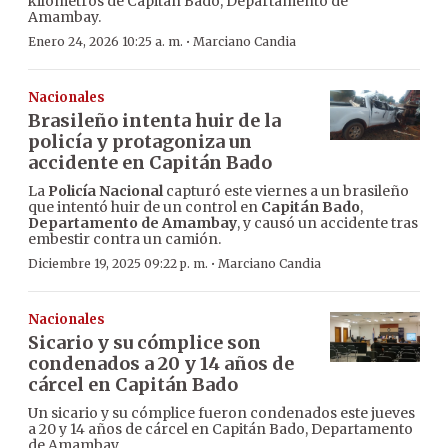
kilómetros de Capitán Bado, Departamento de
Amambay.
·
Enero 24, 2026 10:25 a. m.
Marciano Candia
Nacionales
Brasileño intenta huir de la
policía y protagoniza un
accidente en Capitán Bado
La
Policía Nacional
capturó este viernes a un brasileño
que intentó huir de un control en
Capitán Bado
,
Departamento de Amambay
, y causó un accidente tras
embestir contra un camión.
·
Diciembre 19, 2025 09:22 p. m.
Marciano Candia
Nacionales
Sicario y su cómplice son
condenados a 20 y 14 años de
cárcel en Capitán Bado
Un sicario y su cómplice fueron condenados este jueves
a 20 y 14 años de cárcel en Capitán Bado, Departamento
de Amambay.