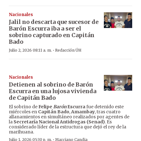
Nacionales
Jalil no descarta que sucesor de
Barón Escurra iba a ser el
sobrino capturado en Capitán
Bado
·
Julio 2, 2026 08:11 a. m.
Redacción ÚH
Nacionales
Detienen al sobrino de Barón
Escurra en una lujosa vivienda
de Capitán Bado
El sobrino de
Felipe
Barón
Escurra
fue detenido este
miércoles en
Capitán Bado
,
Amambay
, tras cuatro
allanamientos en simultáneo realizados por agentes de
la
Secretaría Nacional Antidrogas (Senad)
. Es
considerado líder de la estructura que dejó el rey de la
marihuana.
·
Julio 1, 2026 05:30 p. m.
Marciano Candia