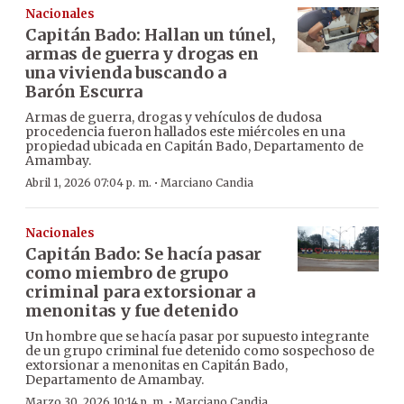
Nacionales
Capitán Bado: Hallan un túnel,
armas de guerra y drogas en
una vivienda buscando a
Barón Escurra
Armas de guerra, drogas y vehículos de dudosa
procedencia fueron hallados este miércoles en una
propiedad ubicada en Capitán Bado, Departamento de
Amambay.
·
Abril 1, 2026 07:04 p. m.
Marciano Candia
Nacionales
Capitán Bado: Se hacía pasar
como miembro de grupo
criminal para extorsionar a
menonitas y fue detenido
Un hombre que se hacía pasar por supuesto integrante
de un grupo criminal fue detenido como sospechoso de
extorsionar a menonitas en Capitán Bado,
Departamento de Amambay.
·
Marzo 30, 2026 10:14 p. m.
Marciano Candia