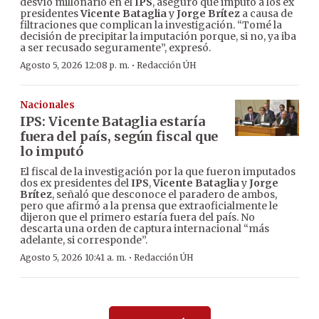
desvío millonario en el
IPS
, aseguró que imputó a los ex
presidentes
Vicente Bataglia
y
Jorge Brítez
a causa de
filtraciones que complican la investigación. “Tomé la
decisión de precipitar la imputación porque, si no, ya iba
a ser recusado seguramente”, expresó.
·
Agosto 5, 2026 12:08 p. m.
Redacción ÚH
Nacionales
IPS: Vicente Bataglia estaría
fuera del país, según fiscal que
lo imputó
El fiscal de la investigación por la que fueron imputados
dos ex presidentes del
IPS
,
Vicente Bataglia
y
Jorge
Brítez
, señaló que desconoce el paradero de ambos,
pero que afirmó a la prensa que extraoficialmente le
dijeron que el primero estaría fuera del país. No
descarta una orden de captura internacional “más
adelante, si corresponde”.
·
Agosto 5, 2026 10:41 a. m.
Redacción ÚH