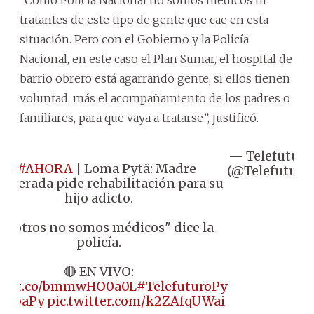
tratantes de este tipo de gente que cae en esta
situación. Pero con el Gobierno y la Policía
Nacional, en este caso el Plan Sumar, el hospital de
barrio obrero está agarrando gente, si ellos tienen
voluntad, más el acompañamiento de los padres o
familiares, para que vaya a tratarse”, justificó.
— Telefuturo
📌
#AHORA
| Loma Pytã: Madre
(@Telefuturo)
sperada pide rehabilitación para su
hijo adicto.
osotros no somos médicos" dice la
policía.
🔴 EN VIVO:
s://t.co/bmmwHO0a0L
#TelefuturoPy
LupaPy
pic.twitter.com/k2ZAfqUWai