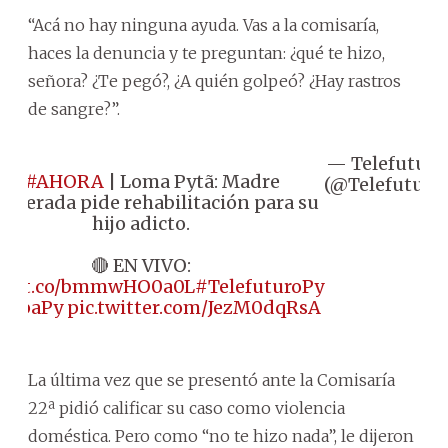
“Acá no hay ninguna ayuda. Vas a la comisaría,
haces la denuncia y te preguntan: ¿qué te hizo,
señora? ¿Te pegó?, ¿A quién golpeó? ¿Hay rastros
de sangre?”.
— Telefuturo
📌
#AHORA
| Loma Pytã: Madre
(@Telefuturo)
sperada pide rehabilitación para su
hijo adicto.
🔴 EN VIVO:
s://t.co/bmmwHO0a0L
#TelefuturoPy
LupaPy
pic.twitter.com/JezM0dqRsA
La última vez que se presentó ante la Comisaría
22ª pidió calificar su caso como violencia
doméstica. Pero como “no te hizo nada”, le dijeron