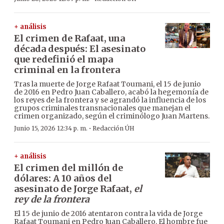
+ análisis
El crimen de Rafaat, una
década después: El asesinato
que redefinió el mapa
criminal en la frontera
Tras la muerte de Jorge Rafaat Toumani, el 15 de junio
de 2016 en Pedro Juan Caballero, acabó la hegemonía de
los reyes de la frontera y se agrandó la influencia de los
grupos criminales transnacionales que manejan el
crimen organizado, según el criminólogo Juan Martens.
·
Junio 15, 2026 12:34 p. m.
Redacción ÚH
+ análisis
El crimen del millón de
dólares: A 10 años del
asesinato de Jorge Rafaat,
el
rey de la frontera
El 15 de junio de 2016 atentaron contra la vida de Jorge
Rafaat Toumani en Pedro Juan Caballero. El hombre fue