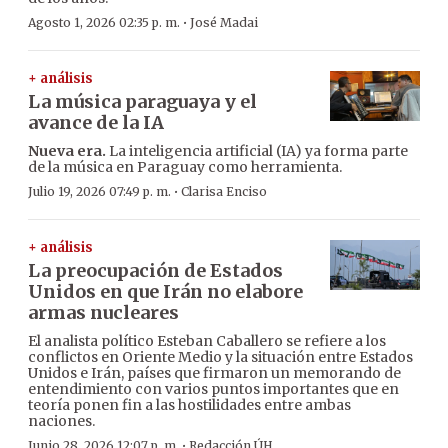
·
Agosto 1, 2026 02:35 p. m.
José Madai
+ análisis
La música paraguaya y el
avance de la IA
Nueva era.
La inteligencia artificial (IA) ya forma parte
de la música en Paraguay como herramienta.
·
Julio 19, 2026 07:49 p. m.
Clarisa Enciso
+ análisis
La preocupación de Estados
Unidos en que Irán no elabore
armas nucleares
El analista político Esteban Caballero se refiere a los
conflictos en Oriente Medio y la situación entre Estados
Unidos e Irán, países que firmaron un memorando de
entendimiento con varios puntos importantes que en
teoría ponen fin a las hostilidades entre ambas
naciones.
·
Junio 28, 2026 12:07 p. m.
Redacción ÚH