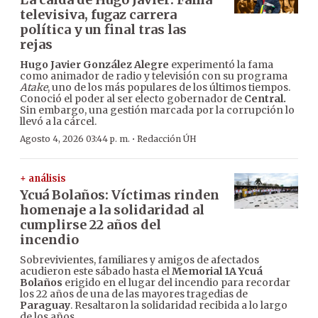
televisiva, fugaz carrera
política y un final tras las
rejas
Hugo Javier González Alegre
experimentó la fama
como animador de radio y televisión con su programa
Atake
, uno de los más populares de los últimos tiempos.
Conoció el poder al ser electo gobernador de
Central.
Sin embargo, una gestión marcada por la corrupción lo
llevó a la cárcel.
·
Agosto 4, 2026 03:44 p. m.
Redacción ÚH
+ análisis
Ycuá Bolaños: Víctimas rinden
homenaje a la solidaridad al
cumplirse 22 años del
incendio
Sobrevivientes, familiares y amigos de afectados
acudieron este sábado hasta el
Memorial 1A Ycuá
Bolaños
erigido en el lugar del incendio para recordar
los 22 años de una de las mayores tragedias de
Paraguay
. Resaltaron la solidaridad recibida a lo largo
de los años.