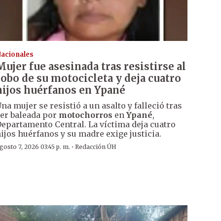
acionales
Mujer fue asesinada tras resistirse al
robo de su motocicleta y deja cuatro
hijos huérfanos en Ypané
na mujer se resistió a un asalto y falleció tras
er baleada por
motochorros
en
Ypané
,
epartamento Central. La víctima deja cuatro
ijos huérfanos y su madre exige justicia.
·
gosto 7, 2026 03:45 p. m.
Redacción ÚH