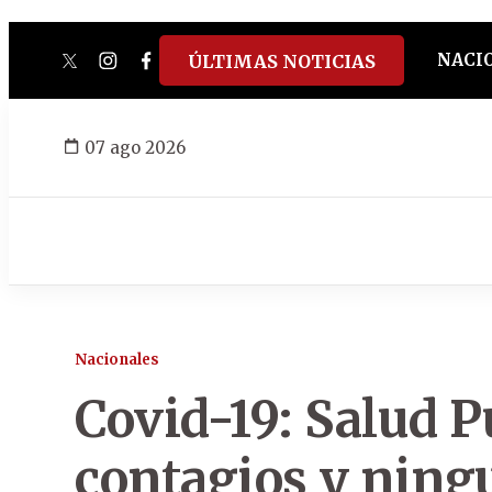
NACI
ÚLTIMAS NOTICIAS
twitter
instagram
facebook
tiktok
youtube
spotify
07 ago 2026
Nacionales
Covid-19: Salud P
contagios y ning