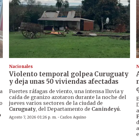
Nacionales
N
Violento temporal golpea Curuguaty
y deja unas 50 viviendas afectadas
a
Fuertes ráfagas de viento, una intensa lluvia y
caída de granizo azotaron durante la noche del
E
o
jueves varios sectores de la ciudad de
D
Curuguaty
, del Departamento de
Canindeyú
.
a
o
·
Agosto 7, 2026 01:26 p. m.
Carlos Aquino
d
a
e