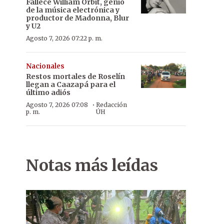
Fallece William Orbit, genio
de la música electrónica y
productor de Madonna, Blur
y U2
Agosto 7, 2026 07:22 p. m.
Nacionales
Restos mortales de Roselín
llegan a Caazapá para el
último adiós
·
Agosto 7, 2026 07:08
Redacción
p. m.
ÚH
Notas más leídas