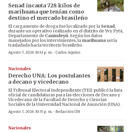
Senad incauta 728 kilos de
marihuana que tenían como
destino el mercado brasileño
El cargamento de droga fue localizado por la
Senad
,
durante un operativo realizado en el distrito de Yvy Pytã,
Departamento de
Canindeyú
. Según los datos
manejados por los intervinientes, la
marihuana
sería
trasladada hacia territorio brasileño.
·
Agosto 7, 2026 10:41 p. m.
Carlos Aquino
Nacionales
Derecho UNA: Los postulantes
a decano y vicedecano
El Tribunal Electoral Independiente (TEI) publicó la lista
oficial de candidaturas para las elecciones de Decano y
Vicedecano de la Facultad de Derecho y Ciencias
Sociales de la Universidad Nacional de Asunción (UNA).
·
Agosto 7, 2026 10:35 p. m.
Redacción ÚH
Nacionales