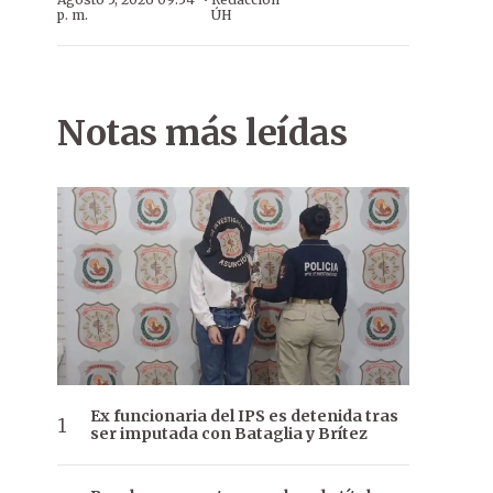
·
p. m.
ÚH
Notas más leídas
Ex funcionaria del IPS es detenida tras
ser imputada con Bataglia y Brítez