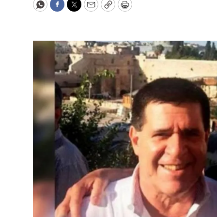
WhatsApp
Facebook
Twitter
Email
Copy
Print