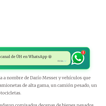
1
 al canal de ÚH en WhatsApp 🤩
01:46
✓✓
a a nombre de Darío Messer y vehículos que
 camionetas de alta gama, un camión pesado, un
ocicletas.
quedaron comisados decenas de bienes pesados,