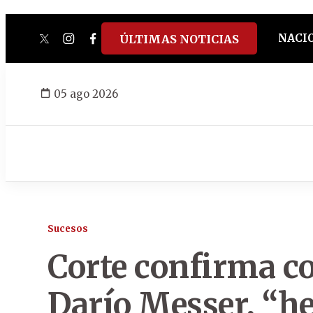
NACI
ÚLTIMAS NOTICIAS
twitter
instagram
facebook
tiktok
youtube
spotify
05 ago 2026
Sucesos
Corte confirma c
Darío Messer, “h