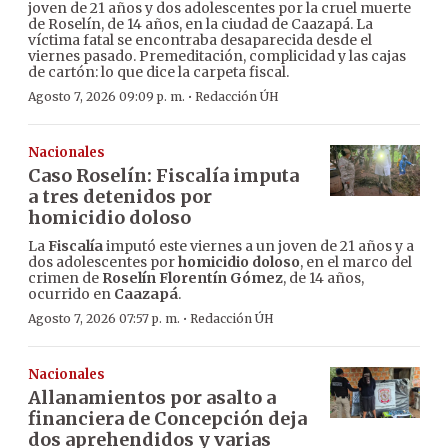
joven de 21 años y dos adolescentes por la cruel muerte
de Roselín, de 14 años, en la ciudad de Caazapá. La
víctima fatal se encontraba desaparecida desde el
viernes pasado. Premeditación, complicidad y las cajas
de cartón: lo que dice la carpeta fiscal.
·
Agosto 7, 2026 09:09 p. m.
Redacción ÚH
Nacionales
Caso Roselín: Fiscalía imputa
a tres detenidos por
homicidio doloso
La
Fiscalía
imputó este viernes a un joven de 21 años y a
dos adolescentes por
homicidio doloso
, en el marco del
crimen de
Roselín Florentín Gómez
, de 14 años,
ocurrido en
Caazapá
.
·
Agosto 7, 2026 07:57 p. m.
Redacción ÚH
Nacionales
Allanamientos por asalto a
financiera de Concepción deja
dos aprehendidos y varias