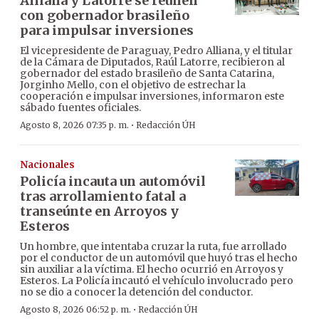
Alliana y Latorre se reúnen
con gobernador brasileño
para impulsar inversiones
El vicepresidente de Paraguay, Pedro Alliana, y el titular
de la Cámara de Diputados, Raúl Latorre, recibieron al
gobernador del estado brasileño de Santa Catarina,
Jorginho Mello, con el objetivo de estrechar la
cooperación e impulsar inversiones, informaron este
sábado fuentes oficiales.
·
Agosto 8, 2026 07:35 p. m.
Redacción ÚH
Nacionales
Policía incauta un automóvil
tras arrollamiento fatal a
transeúnte en Arroyos y
Esteros
Un hombre, que intentaba cruzar la ruta, fue arrollado
por el conductor de un automóvil que huyó tras el hecho
sin auxiliar a la víctima. El hecho ocurrió en Arroyos y
Esteros. La Policía incautó el vehículo involucrado pero
no se dio a conocer la detención del conductor.
·
Agosto 8, 2026 06:52 p. m.
Redacción ÚH