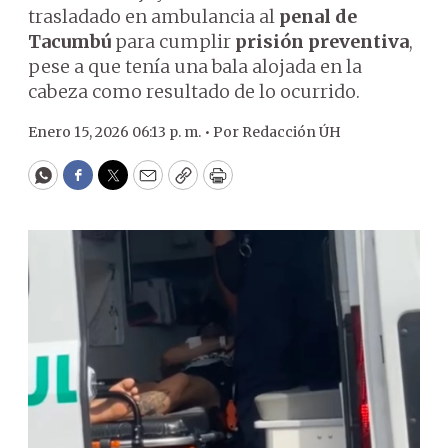
trasladado en ambulancia al
penal de
Tacumbú
para cumplir
prisión preventiva
,
pese a que tenía una bala alojada en la
cabeza como resultado de lo ocurrido.
Enero 15, 2026 06:13 p. m. •
Por
Redacción ÚH
WhatsApp
Facebook
Twitter
Email
Copy
Print