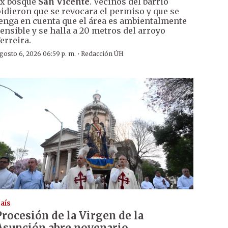
x bosque
San Vicente
. Vecinos del barrio
idieron que se revocara el permiso y que se
enga en cuenta que el área es ambientalmente
ensible y se halla a 20 metros del arroyo
erreira.
·
gosto 6, 2026 06:59 p. m.
Redacción ÚH
aís
Procesión de la Virgen de la
Asunción abre novenario