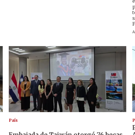
e
p
t
s
F
A
País
P
Embajada de Taiwán otorgó 76 becas