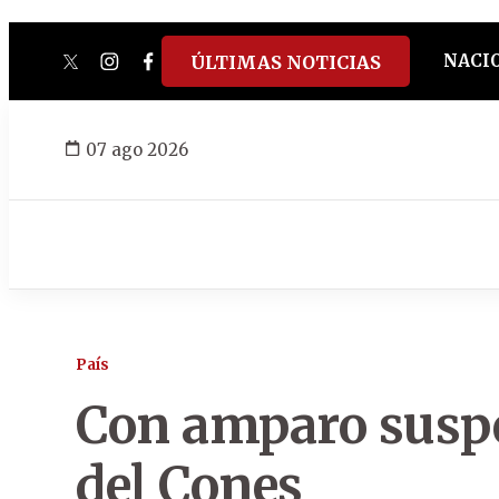
NACI
ÚLTIMAS NOTICIAS
twitter
instagram
facebook
tiktok
youtube
spotify
07 ago 2026
País
Con amparo susp
del Cones