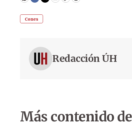
WhatsApp
Facebook
Twitter
Email
Copy
Print
Cones
Redacción ÚH
Más contenido de