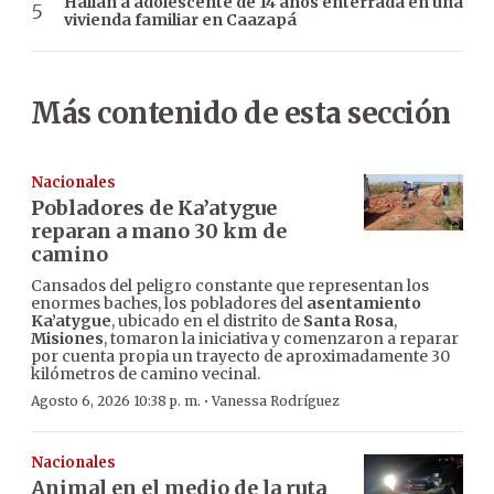
Hallan a adolescente de 14 años enterrada en una
vivienda familiar en Caazapá
Más contenido de esta sección
Nacionales
Pobladores de Ka’atygue
reparan a mano 30 km de
camino
Cansados del peligro constante que representan los
enormes baches, los pobladores del
asentamiento
Ka’atygue
, ubicado en el distrito de
Santa Rosa
,
Misiones
, tomaron la iniciativa y comenzaron a reparar
por cuenta propia un trayecto de aproximadamente 30
kilómetros de camino vecinal.
·
Agosto 6, 2026 10:38 p. m.
Vanessa Rodríguez
Nacionales
Animal en el medio de la ruta