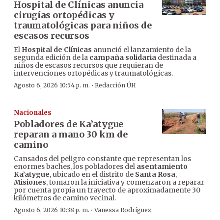
Hospital de Clínicas anuncia
cirugías ortopédicas y
traumatológicas para niños de
escasos recursos
El
Hospital de Clínicas
anunció el lanzamiento de la
segunda edición de la
campaña solidaria
destinada a
niños de escasos recursos que requieran de
intervenciones ortopédicas y traumatológicas.
·
Agosto 6, 2026 10:54 p. m.
Redacción ÚH
Nacionales
Pobladores de Ka’atygue
reparan a mano 30 km de
camino
Cansados del peligro constante que representan los
enormes baches, los pobladores del
asentamiento
Ka’atygue
, ubicado en el distrito de
Santa Rosa
,
Misiones
, tomaron la iniciativa y comenzaron a reparar
por cuenta propia un trayecto de aproximadamente 30
kilómetros de camino vecinal.
·
Agosto 6, 2026 10:38 p. m.
Vanessa Rodríguez